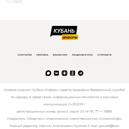
КОНТАКТЫ
РЕКЛАМА
ВАКАНСИИ
ЛИЦЕНЗИЯ СМИ
О ПРОЕКТЕ
Сетевое издание «Кубань Информ» зарегистрировано Федеральной службой
по надзору в сфере связи, информационных технологий и массовых
коммуникаций 24.09.2019 г.
регистрационный номер записи: серия ЭЛ № ФС 77 — 76818.
Учредитель: Общество с ограниченной ответственностью «ОнлайнИнфо».
Главный редактор: Максим Анатольевич Куликов E-mail:
glavred@kub-