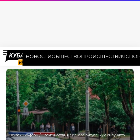
НОВОСТИ
ОБЩЕСТВО
ПРОИСШЕСТВИЯ
СПОР
Кубань Информ
/
Происшествия
/
Искала ритуальную силу: автомобилистка рассказала, почему заехала пьяной в придорожную канаву в Абинске