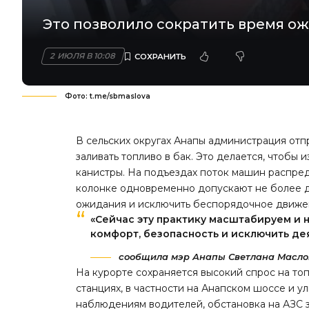
Это позволило сократить время о
2 ИЮЛЯ В 10:08
Фото: t.me/sbmaslova
В сельских округах Анапы администрация отп
заливать топливо в бак. Это делается, чтобы 
канистры. На подъездах поток машин распред
колонке одновременно допускают не более д
ожидания и исключить беспорядочное движе
«Сейчас эту практику масштабируем и 
комфорт, безопасность и исключить де
сообщила мэр Анапы Светлана Маслов
На курорте сохраняется высокий спрос на топ
станциях, в частности на Анапском шоссе и у
наблюдениям водителей, обстановка на АЗС з