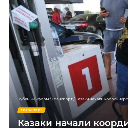
Кубань Информ
/
Транспорт
/
Казаки начали координиро
ТРАНСПОРТ
Казаки начали коорд