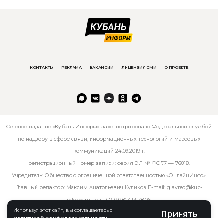
КОНТАКТЫ
РЕКЛАМА
ВАКАНСИИ
ЛИЦЕНЗИЯ СМИ
О ПРОЕКТЕ
Сетевое издание «Кубань Информ» зарегистрировано Федеральной службой
по надзору в сфере связи, информационных технологий и массовых
коммуникаций 24.09.2019 г.
регистрационный номер записи: серия ЭЛ № ФС 77 — 76818.
Учредитель: Общество с ограниченной ответственностью «ОнлайнИнфо».
Главный редактор: Максим Анатольевич Куликов E-mail:
glavred@kub-
inform.ru
. Тел.:
+ 7 (928) 413 78 06
.
Используя этот сайт, вы соглашаетесь с
Принять
Политикой конфиденциальности
.