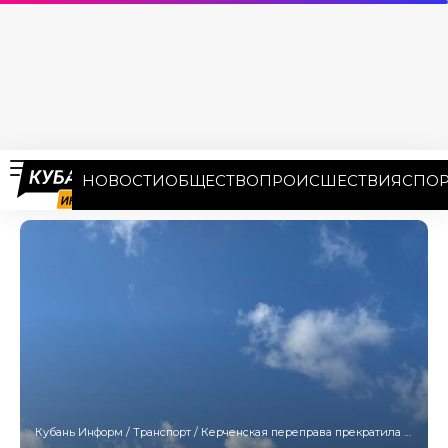
НОВОСТИ
ОБЩЕСТВО
ПРОИСШЕСТВИЯ
СПОР
Кубань Информ
/
Транспорт
/
Керченская переправа прекратила работу