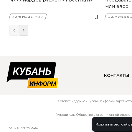
млн евро
5 АВГУСТА В 16:39
5 АВГУСТА В 1
КОНТАКТЫ
Сетевое издание «Кубань Информ» зарегистр
Учредитель: Общество с ограниченной ответс
Используя этот сайт,
© kub-inform 2026