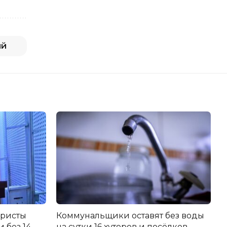
ий
еристы
Коммунальщики оставят без воды
 без 14
на сутки 16 хуторов и посёлков