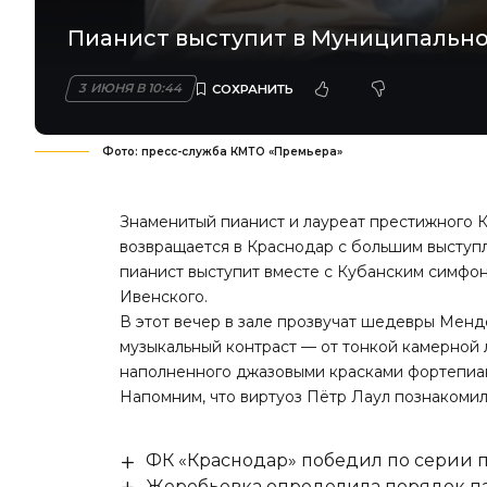
Пианист выступит в Муниципально
3 ИЮНЯ В 10:44
Фото: пресс-служба КМТО «Премьера»
Знаменитый пианист и лауреат престижного 
возвращается в Краснодар с большим выступ
пианист выступит вместе с Кубанским симф
Ивенского.
В этот вечер в зале прозвучат шедевры Менд
музыкальный контраст — от тонкой камерной 
наполненного джазовыми красками фортепиа
Напомним, что виртуоз Пётр Лаул
познакомил
ФК «Краснодар» победил по серии п
Жеребьевка определила порядок па