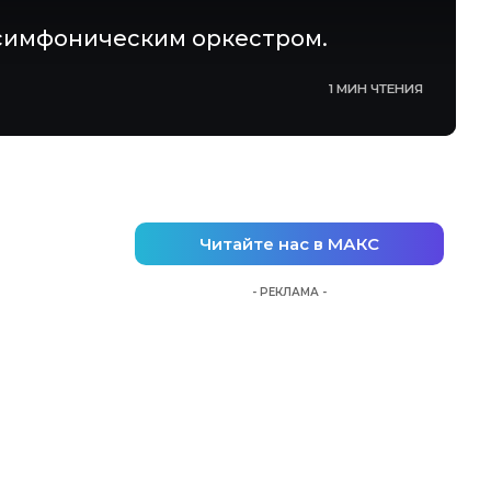
 симфоническим оркестром.
1 МИН ЧТЕНИЯ
Читайте нас в МАКС
- РЕКЛАМА -