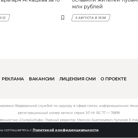
млн рублей
6:12
5 АВГУСТА В 15:56
РЕКЛАМА
ВАКАНСИИ
ЛИЦЕНЗИЯ СМИ
О ПРОЕКТЕ
ировано Федеральной службой по надзору в сфере связи, информационных технол
регистрационный номер записи: серия ЭЛ № ФС 77 — 76818.
твенностью «ОнлайнИнфо». Главный редактор: Максим Анатольевич Куликов E-mai
 вы соглашаетесь с
Политикой конфиденциальности
.