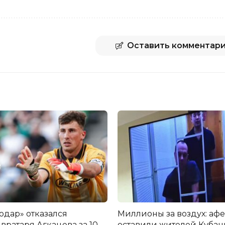
Оставить комментар
одар» отказался
Миллионы за воздух: аф
вратаря Агкацева за 10
оставили жителей Кубани