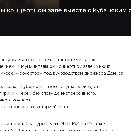
м концертном зале вместе с Кубанским
Конкурса Чайковского Константин Емельянов
лением. В Муниципальном концертном зале 13 июня
оническим оркестром под руководством дирижера Дениса
ельсона, Шуберта и Равеля. Слушателей ждет
лирики «Песен без слов» до экспрессивного,
нного концерта.
 краснодарцев
с историей вальса.
енальти в 1-м туре Пути РПЛ Кубка России
ртий в бюллетене на парламентских выборах