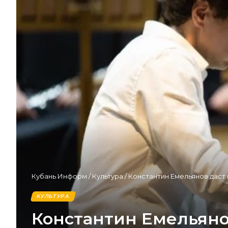
Кубань Информ
/
Культура
/
Константин Емельянов даст
КУЛЬТУРА
Константин Емельяно