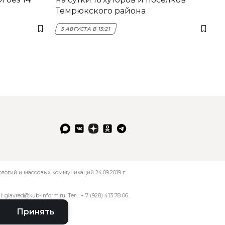
Темрюкского района
5 АВГУСТА В 15:21
огий и массовых коммуникаций 24.09.2019 г.
l:
glavred@kub-inform.ru
. Тел.:
+ 7 (928) 413 78 06
.
Принять