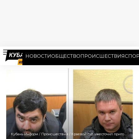
НОВОСТИ
ОБЩЕСТВО
ПРОИСШЕСТВИЯ
СПОР
Кубань Информ
/
Происшествия
/
Краевой суд ужесточил приговор похитителям бизнесмена в Армавире