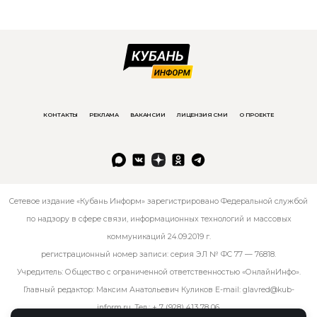
КОНТАКТЫ
РЕКЛАМА
ВАКАНСИИ
ЛИЦЕНЗИЯ СМИ
О ПРОЕКТЕ
Сетевое издание «Кубань Информ» зарегистрировано Федеральной службой
по надзору в сфере связи, информационных технологий и массовых
коммуникаций 24.09.2019 г.
регистрационный номер записи: серия ЭЛ № ФС 77 — 76818.
Учредитель: Общество с ограниченной ответственностью «ОнлайнИнфо».
Главный редактор: Максим Анатольевич Куликов E-mail:
glavred@kub-
inform.ru
. Тел.:
+ 7 (928) 413 78 06
.