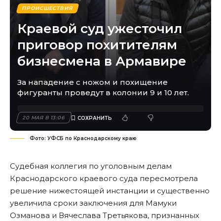
ПРОИСШЕСТВИЯ
Краевой суд ужесточил
приговор похитителям
бизнесмена в Армавире
За нападение с ножом и похищение
фигуранты проведут в колонии 9 и 10 лет.
20 МАЯ В 13:06
Фото: УФСБ по Краснодарскому краю
Судебная коллегия по уголовным делам
Краснодарского краевого суда пересмотрела
решение нижестоящей инстанции и существенно
увеличила сроки заключения для Мамуки
Озманова и Вячеслава Третьякова, признанных