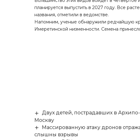
Большинство этих видов войдет в четвертое 
планируется выпустить в 2027 году. Все раст
названия,
отметили
в ведомстве.
Напомним, ученые обнаружили редчайшую к
Имеретинской низменности. Семена принесло
Двух детей, пострадавших в Архипо
Москву
Массированную атаку дронов отража
слышны взрывы