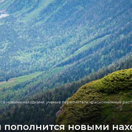
тся новыми находками: ученые пересчитали краснокнижные рас
и пополнится новыми нах