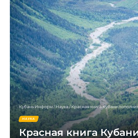
Кубань Информ
/
Наука
/
Красная книга Кубани пополни
НАУКА
Красная книга Кубан