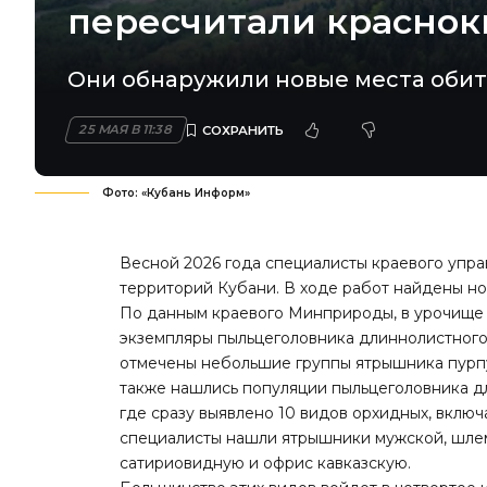
пересчитали краснок
Они обнаружили новые места обит
25 МАЯ В 11:38
Фото: «Кубань Информ»
Весной 2026 года специалисты краевого упр
территорий Кубани. В ходе работ найдены н
По данным краевого Минприроды, в урочище
экземпляры пыльцеголовника длиннолистного.
отмечены небольшие группы ятрышника пурп
также нашлись популяции пыльцеголовника д
где сразу выявлено 10 видов орхидных, включ
специалисты нашли ятрышники мужской, шлем
сатириовидную и офрис кавказскую.