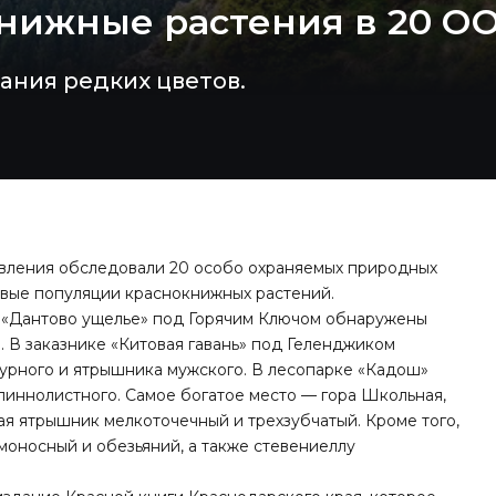
нижные растения в 20 О
ания редких цветов.
авления обследовали 20 особо охраняемых природных
овые популяции краснокнижных растений.
 «Дантово ущелье» под Горячим Ключом обнаружены
 В заказнике «Китовая гавань» под Геленджиком
урного и ятрышника мужского. В лесопарке «Кадош»
линнолистного. Самое богатое место — гора Школьная,
ая ятрышник мелкоточечный и трехзубчатый. Кроме того,
оносный и обезьяний, а также стевениеллу