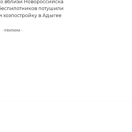
но вблизи Новороссийска
 беспилотников потушили
 хозпостройку в Адыгее
- РЕКЛАМА -