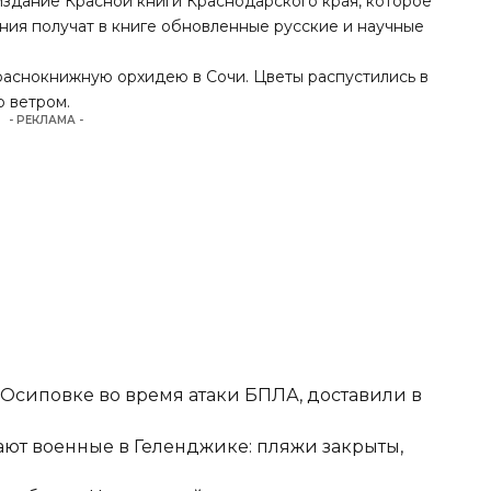
издание Красной книги Краснодарского края, которое
ения получат в книге обновленные русские и научные
раснокнижную орхидею в Сочи. Цветы
распустились
в
 ветром.
- РЕКЛАМА -
-Осиповке во время атаки БПЛА, доставили в
ют военные в Геленджике: пляжи закрыты,