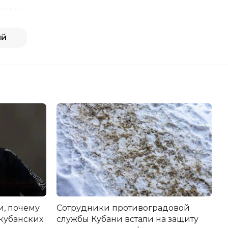
ий
и, почему
Сотрудники противоградовой
 кубанских
службы Кубани встали на защиту