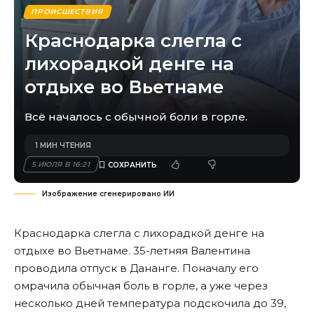
ПРОИСШЕСТВИЯ
Краснодарка слегла с
лихорадкой денге на
отдыхе во Вьетнаме
Всё началось с обычной боли в горле.
1 МИН ЧТЕНИЯ
5 ИЮЛЯ В 16:21
Изображение сгенерировано ИИ
Краснодарка слегла с лихорадкой денге на
отдыхе во Вьетнаме. 35-летняя Валентина
проводила отпуск в Дананге. Поначалу его
омрачила обычная боль в горле, а уже через
несколько дней температура подскочила до 39,