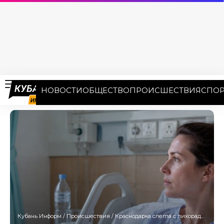
НОВОСТИ
ОБЩЕСТВО
ПРОИСШЕСТВИЯ
СПОР
Кубань Информ
/
Происшествия
/
Краснодарка слегла с лихорадкой денге на отдыхе во Вьетнаме