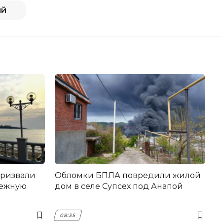
ий
 призвали
Обломки БПЛА повредили жилой
режную
дом в селе Супсех под Анапой
08:35