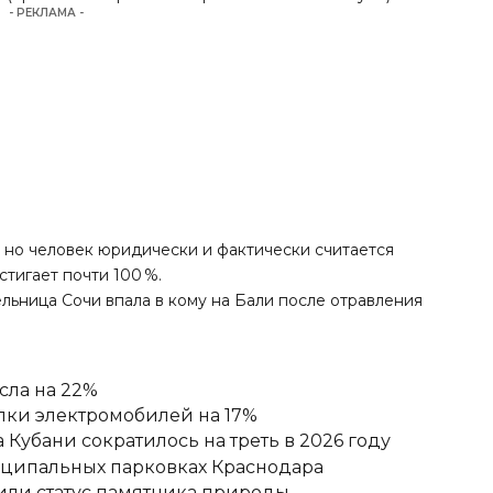
- РЕКЛАМА -
 но человек юридически и фактически считается
тигает почти 100 %.
льница Сочи впала в кому
на Бали после отравления
сла на 22%
пки электромобилей на 17%
Кубани сократилось на треть в 2026 году
иципальных парковках Краснодара
или статус памятника природы