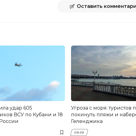
Оставить комментар
ила удар 605
Угроза с моря: туристов
иков ВСУ по Кубани и 18
покинуть пляжи и набе
 России
Геленджика
08:38