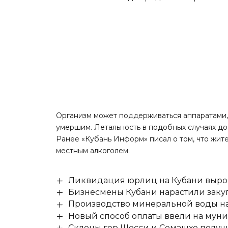
Организм может поддерживаться аппаратами,
умершим. Летальность в подобных случаях дос
Ранее «Кубань Информ» писал о том, что
жите
местным алкоголем.
Ликвидация юрлиц на Кубани выро
Бизнесмены Кубани нарастили заку
Производство минеральной воды на 
Новый способ оплаты ввели на мун
Склоны гор Шесси и Семашхо получ