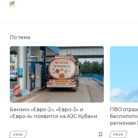
По теме
Бензин «Евро-2», «Евро-3» и
ПВО отраз
«Евро-4» появится на АЗС Кубани
беспилотн
регионам
09:52
09:26