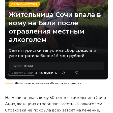
ПРОИСШЕСТВИЯ
Жительница Сочи впала в
кому на Бали после
отравления местным
алкоголем
Семья туристки запустила сбор средств и
уже потратила более 1,5 млн рублей.
1 МИН ЧТЕНИЯ
8 ИЮНЯ В 14:10
Фото: телегарам-канал «Осторожно новости»
На Бали впала в кому 50-летняя жительница Сочи
Анна, женщина отравилась местным алкоголем.
Страховка не покрыла всех затрат на лечение,