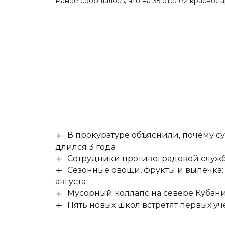
Ранее сообщалось, что на 35 отелей краснод
В прокуратуре объяснили, почему су
длился 3 года
Сотрудники противоградовой служб
Сезонные овощи, фрукты и выпечка:
августа
Мусорный коллапс на севере Кубан
Пять новых школ встретят первых уч