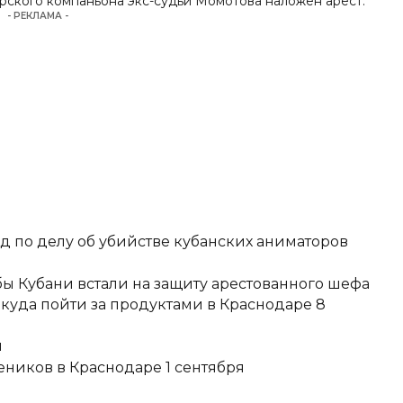
арского компаньона экс-судьи Момотова
наложен арест
.
- РЕКЛАМА -
д по делу об убийстве кубанских аниматоров
ы Кубани встали на защиту арестованного шефа
 куда пойти за продуктами в Краснодаре 8
и
еников в Краснодаре 1 сентября