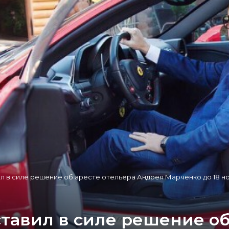
л в силе решение об аресте отельера Андрея Марченко до 18 но
тавил в силе решение об