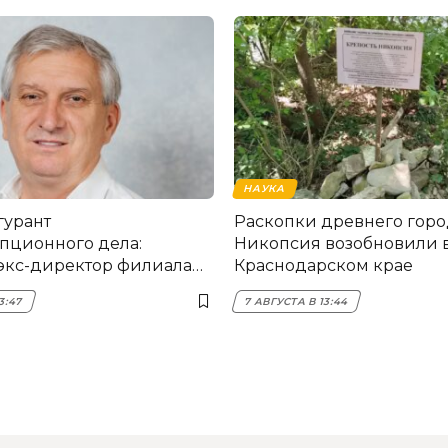
НАУКА
гурант
Раскопки древнего горо
пционного дела:
Никопсия возобновили 
экс-директор филиала
Краснодарском крае
мска
3:47
7 АВГУСТА В 13:44