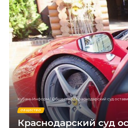
Кубань Информ
/
Общество
/
Краснодарский суд остави
ОБЩЕСТВО
Краснодарский суд ос