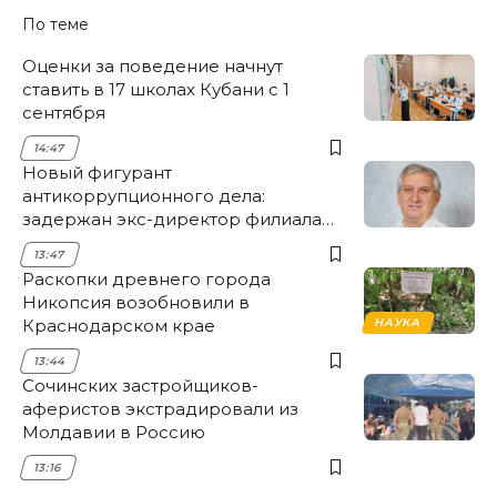
По теме
Оценки за поведение начнут
ставить в 17 школах Кубани с 1
сентября
14:47
Новый фигурант
антикоррупционного дела:
задержан экс-директор филиала
НЭСК Крымска
13:47
Раскопки древнего города
Никопсия возобновили в
Краснодарском крае
НАУКА
13:44
Сочинских застройщиков-
аферистов экстрадировали из
Молдавии в Россию
13:16