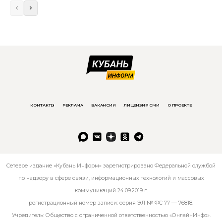
КОНТАКТЫ
РЕКЛАМА
ВАКАНСИИ
ЛИЦЕНЗИЯ СМИ
О ПРОЕКТЕ
Сетевое издание «Кубань Информ» зарегистрировано Федеральной службой
по надзору в сфере связи, информационных технологий и массовых
коммуникаций 24.09.2019 г.
регистрационный номер записи: серия ЭЛ № ФС 77 — 76818.
Учредитель: Общество с ограниченной ответственностью «ОнлайнИнфо».