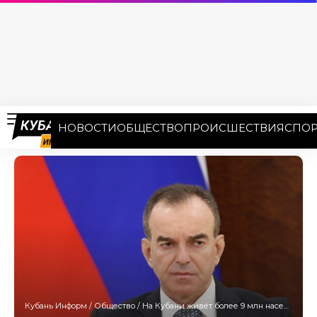
НОВОСТИ
ОБЩЕСТВО
ПРОИСШЕСТВИЯ
СПОР
Кубань Информ
/
Общество
/
На Кубани живёт более 9 млн населения — Кондратьев