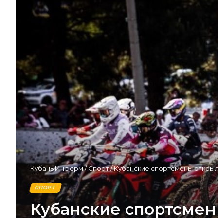
Кубань Информ
/
Спорт
/
Кубанские спортсмены открыл
СПОРТ
Кубанские спортсмен