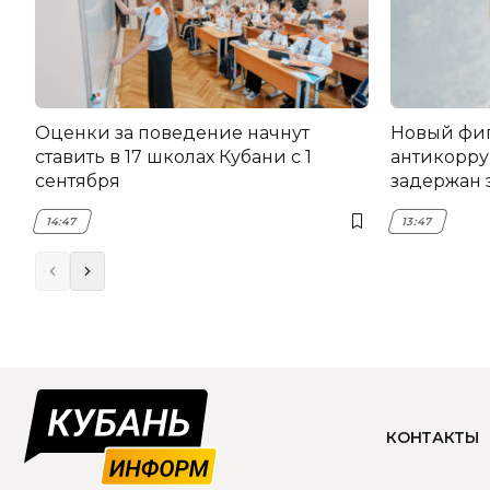
Оценки за поведение начнут
Новый фи
ставить в 17 школах Кубани с 1
антикорру
сентября
задержан 
НЭСК Кры
14:47
13:47
КОНТАКТЫ