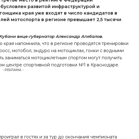
л третье место в рейтинге Федерации
обусловлен развитой инфраструктурой и
гонщика края уже входят в число кандидатов в
лей мотоспорта в регионе превышает 2,5 тысячи
Кубани вице-губернатор Александр Агибалов.
 края напомнила, что в регионе проводятся тренировки
росс, мотобол, эндуро на мотоциклах, гонки с водными
ь заниматься мотоциклетным спортом могут получить
м центре спортивной подготовки №1 в Краснодаре.
- РЕКЛАМА -
проиграл в гостях и за тур до окончания чемпионата