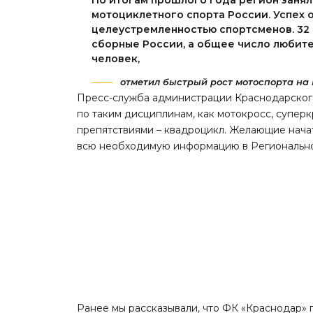
По итогам прошлого года регион заня
мотоциклетного спорта России. Успех 
целеустремленностью спортсменов. 32 
сборные России, а общее число любите
человек,
отметил быстрый рост мотоспорта на 
Пресс-служба администрации Краснодарского
по таким дисциплинам, как мотокросс, суперк
препятствиями – квадроцикл. Желающие начат
всю необходимую информацию в Регионально
Ранее мы
рассказывали
, что ФК «Краснодар» 