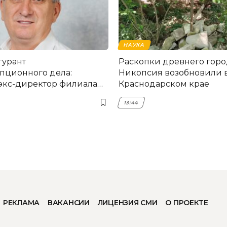
НАУКА
гурант
Раскопки древнего горо
пционного дела:
Никопсия возобновили 
экс-директор филиала
Краснодарском крае
мска
13:44
РЕКЛАМА
ВАКАНСИИ
ЛИЦЕНЗИЯ СМИ
О ПРОЕКТЕ