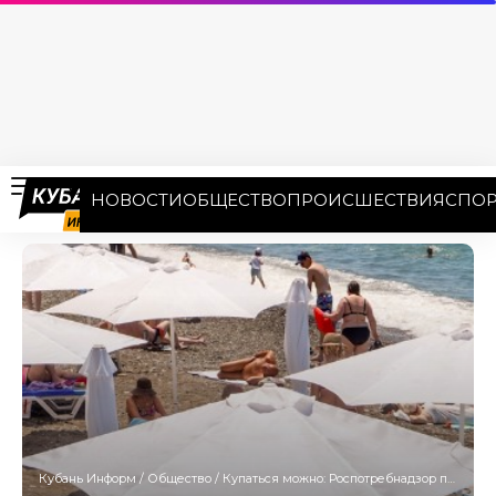
НОВОСТИ
ОБЩЕСТВО
ПРОИСШЕСТВИЯ
СПОР
Кубань Информ
/
Общество
/
Купаться можно: Роспотребнадзор проверил состояние воды и песка на пляжах Сочи и Сириуса