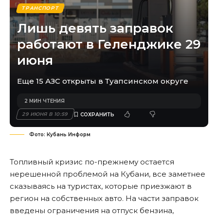
ТРАНСПОРТ
Лишь девять заправок
работают в Геленджике 29
июня
Еще 15 АЗС открыты в Туапсинском округе
2 МИН ЧТЕНИЯ
29 ИЮНЯ В 10:59
Фото: Кубань Информ
Топливный кризис по-прежнему остается
нерешенной проблемой на Кубани, все заметнее
сказываясь на туристах, которые приезжают в
регион на собственных авто. На части заправок
введены ограничения на отпуск бензина,