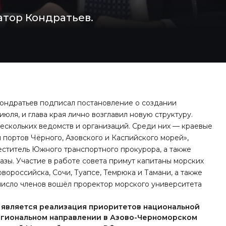
атор Кондратьев.
ондратьев подписал постановление о создании
юля, и глава края лично возглавил новую структуру.
нескольких ведомств и организаций. Среди них — краевые
портов Чёрного, Азовского и Каспийского морей»,
еститель Южного транспортного прокурора, а также
зы. Участие в работе совета примут капитаны морских
овороссийска, Сочи, Туапсе, Темрюка и Тамани, а также
в число членов вошёл проректор морского университета
 является реализация приоритетов национальной
егиональном направлении в Азово-Черноморском