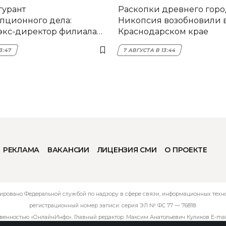
гурант
Раскопки древнего горо
пционного дела:
Никопсия возобновили 
экс-директор филиала
Краснодарском крае
мска
3:47
7 АВГУСТА В 13:44
РЕКЛАМА
ВАКАНСИИ
ЛИЦЕНЗИЯ СМИ
О ПРОЕКТЕ
ировано Федеральной службой по надзору в сфере связи, информационных технол
регистрационный номер записи: серия ЭЛ № ФС 77 — 76818.
твенностью «ОнлайнИнфо». Главный редактор: Максим Анатольевич Куликов E-mai