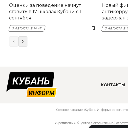
Оценки за поведение начнут
Новый фи
ставить в 17 школах Кубани с 1
антикорру
сентября
задержан 
НЭСК Кры
7 АВГУСТА В 14:47
7 АВГУСТА В 1
КОНТАКТЫ
Сетевое издание «Кубань Информ» зарегистр
Учредитель: Общество с ограниченной ответс