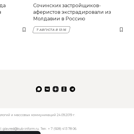
да
Сочинских застройщиков-
в
аферистов экстрадировали из
Молдавии в Россию
7 АВГУСТА В 13:16
огий и массовых коммуникаций 24.09.2019 г.
l:
glavred@kub-inform.ru
. Тел.:
+ 7 (928) 413 78 06
.