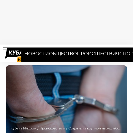
НОВОСТИ
ОБЩЕСТВО
ПРОИСШЕСТВИЯ
СПОР
Кубань Информ
/
Происшествия
/
Создатели крупной нарколаборатории осуждены в Апшеронске