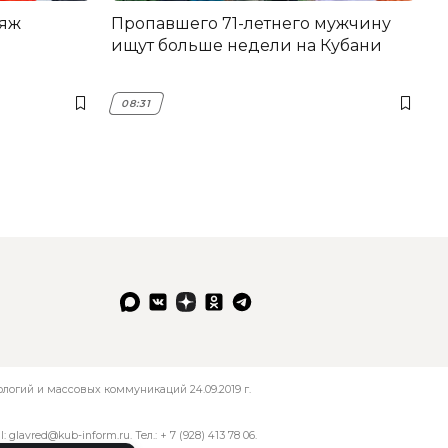
ляж
Пропавшего 71-летнего мужчину
ищут больше недели на Кубани
08:31
огий и массовых коммуникаций 24.09.2019 г.
l:
glavred@kub-inform.ru
. Тел.:
+ 7 (928) 413 78 06
.