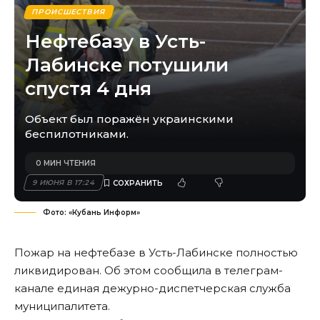
ПРОИСШЕСТВИЯ
Нефтебазу в Усть-
Лабинске потушили
спустя 4 дня
Объект был поражён украинскими
беспилотниками.
0 МИН ЧТЕНИЯ
9 ИЮНЯ В 17:24
Фото: «Кубань Информ»
Пожар на нефтебазе в Усть-Лабинске полностью
ликвидирован. Об этом сообщила в телеграм-
канале единая дежурно-диспетчерская служба
муниципалитета.