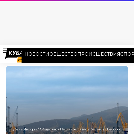
НОВОСТИ
ОБЩЕСТВО
ПРОИСШЕСТВИЯ
СПОР
Кубань Информ
/
Общество
/
Нефтяное пятно у берегов Новороссийска исчезло с радаров спутников