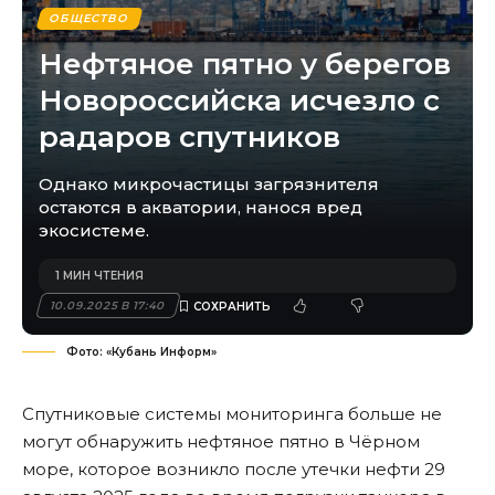
ОБЩЕСТВО
Нефтяное пятно у берегов
Новороссийска исчезло с
радаров спутников
Однако микрочастицы загрязнителя
остаются в акватории, нанося вред
экосистеме.
1 МИН ЧТЕНИЯ
10.09.2025 В 17:40
Фото: «Кубань Информ»
Спутниковые системы мониторинга больше не
могут обнаружить нефтяное пятно в Чёрном
море, которое возникло после утечки нефти 29