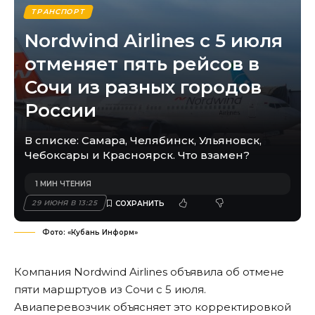
ТРАНСПОРТ
Nordwind Airlines с 5 июля
отменяет пять рейсов в
Сочи из разных городов
России
В списке: Самара, Челябинск, Ульяновск,
Чебоксары и Красноярск. Что взамен?
1 МИН ЧТЕНИЯ
29 ИЮНЯ В 13:25
Фото: «Кубань Информ»
Компания Nordwind Airlines объявила об отмене
пяти маршртуов из Сочи с 5 июля.
Авиаперевозчик объясняет это корректировкой