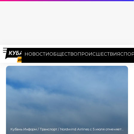
НОВОСТИ
ОБЩЕСТВО
ПРОИСШЕСТВИЯ
СПОР
Кубань Информ
/
Транспорт
/
Nordwind Airlines с 5 июля отменяет пять рейсов в Сочи из разных городов России