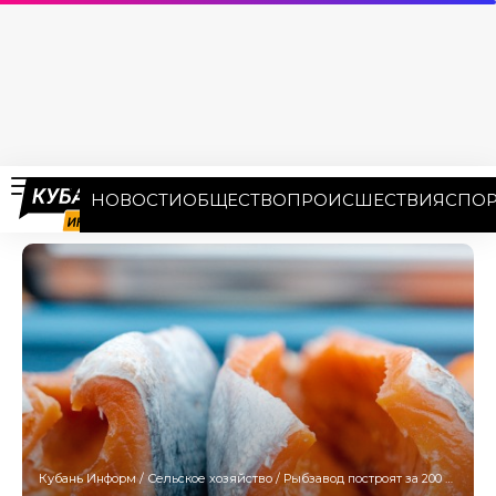
НОВОСТИ
ОБЩЕСТВО
ПРОИСШЕСТВИЯ
СПОР
Кубань Информ
/
Сельское хозяйство
/
Рыбзавод построят за 200 млн рублей в Краснодаре