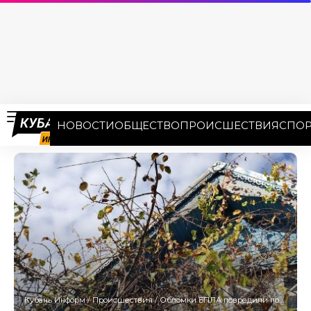
НОВОСТИ
ОБЩЕСТВО
ПРОИСШЕСТВИЯ
СПОР
Кубань Информ
/
Происшествия
/
Обломки БПЛА повредили постройки в частном доме в Анапе