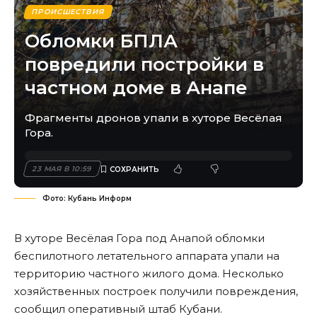
ПРОИСШЕСТВИЯ
Обломки БПЛА
повредили постройки в
частном доме в Анапе
Фрагменты дронов упали в хуторе Весёлая
Гора.
23 МАЯ В 10:59
Фото: Кубань Информ
В хуторе Весёлая Гора под Анапой обломки
беспилотного летательного аппарата упали на
территорию частного жилого дома. Несколько
хозяйственных построек получили повреждения,
сообщил оперативный штаб Кубани.