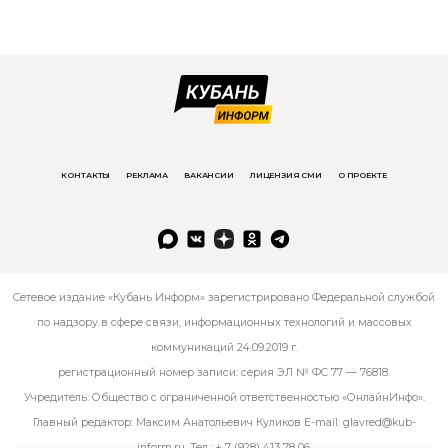
КОНТАКТЫ
РЕКЛАМА
ВАКАНСИИ
ЛИЦЕНЗИЯ СМИ
О ПРОЕКТЕ
Сетевое издание «Кубань Информ» зарегистрировано Федеральной службой
по надзору в сфере связи, информационных технологий и массовых
коммуникаций 24.09.2019 г.
регистрационный номер записи: серия ЭЛ № ФС 77 — 76818.
Учредитель: Общество с ограниченной ответственностью «ОнлайнИнфо».
Главный редактор: Максим Анатольевич Куликов E-mail:
glavred@kub-
inform.ru
. Тел.:
+ 7 (928) 413 78 06
.