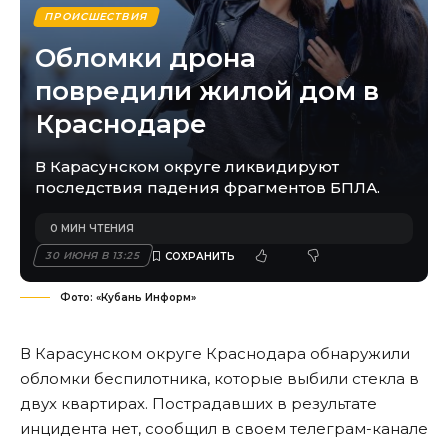
ПРОИСШЕСТВИЯ
Обломки дрона
повредили жилой дом в
Краснодаре
В Карасунском округе ликвидируют
последствия падения фрагментов БПЛА.
0 МИН ЧТЕНИЯ
30 ИЮНЯ В 13:25
Фото: «Кубань Информ»
В Карасунском округе Краснодара обнаружили
обломки беспилотника, которые выбили стекла в
двух квартирах. Пострадавших в результате
инцидента нет, сообщил в своем телеграм-канале