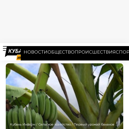
НОВОСТИ
ОБЩЕСТВО
ПРОИСШЕСТВИЯ
СПОР
Кубань Информ
/
Сельское хозяйство
/
Первый урожай бананов планируют собрать в конце июля фермеры Сочи