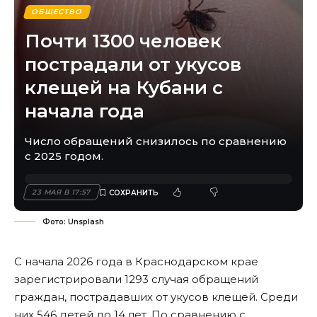
ОБЩЕСТВО
Почти 1300 человек
пострадали от укусов
клещей на Кубани с
начала года
Число обращений снизилось по сравнению
с 2025 годом.
23 МАЯ В 17:57
Фото: Unsplash
С начала 2026 года в Краснодарском крае
зарегистрировали 1293 случая обращений
граждан, пострадавших от укусов клещей. Среди
них 546 детей до 14 лет. По сравнению с