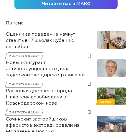
Читайте нас в МАКС
По теме
Оценки за поведение начнут
ставить в 17 школах Кубани с 1
сентября
7 АВГУСТА В 14:47
Новый фигурант
антикоррупционного дела:
задержан экс-директор филиала
НЭСК Крымска
7 АВГУСТА В 13:47
Раскопки древнего города
Никопсия возобновили в
Краснодарском крае
НАУКА
7 АВГУСТА В 13:44
Сочинских застройщиков-
аферистов экстрадировали из
Молдавии в Россию