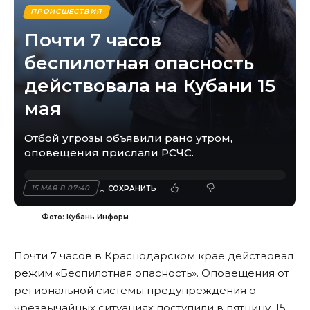
ПРОИСШЕСТВИЯ
Почти 7 часов
беспилотная опасность
действовала на Кубани 15
мая
Отбой угрозы объявили рано утром,
оповещения прислали РСЧС.
15 МАЯ В 07:40
Фото: Кубань Информ
Почти 7 часов в Краснодарском крае действовал
режим «Беспилотная опасность». Оповещения от
региональной системы предупреждения о
чрезвычайных ситуациях поступили в пятницу, 15