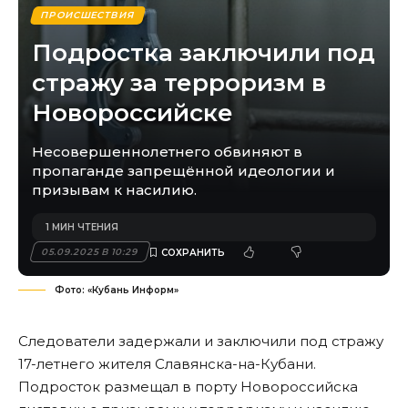
ПРОИСШЕСТВИЯ
Подростка заключили под
стражу за терроризм в
Новороссийске
Несовершеннолетнего обвиняют в
пропаганде запрещённой идеологии и
призывам к насилию.
1 МИН ЧТЕНИЯ
05.09.2025 В 10:29
Фото: «Кубань Информ»
Следователи задержали и заключили под стражу
17-летнего жителя Славянска-на-Кубани.
Подросток размещал в порту Новороссийска