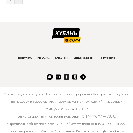
КОНТАКТЫ
РЕКЛАМА
ВАКАНСИИ
ЛИЦЕНЗИЯ СМИ
О ПРОЕКТЕ
Сетевое издание «Кубань Информ» зарегистрировано Федеральной службой
по надзору в сфере связи, информационных технологий и массовых
коммуникаций 24.09.2019 г.
регистрационный номер записи: серия ЭЛ № ФС 77 — 76818.
Учредитель: Общество с ограниченной ответственностью «ОнлайнИнфо».
Главный редактор: Максим Анатольевич Куликов E-mail:
glavred@kub-