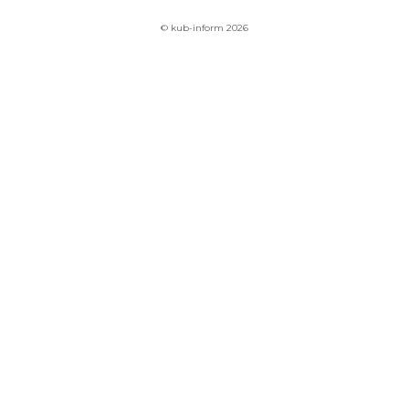
© kub-inform 2026