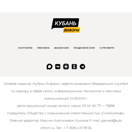
КОНТАКТЫ
РЕКЛАМА
ВАКАНСИИ
ЛИЦЕНЗИЯ СМИ
О ПРОЕКТЕ
Сетевое издание «Кубань Информ» зарегистрировано Федеральной службой
по надзору в сфере связи, информационных технологий и массовых
коммуникаций 24.09.2019 г.
регистрационный номер записи: серия ЭЛ № ФС 77 — 76818.
Учредитель: Общество с ограниченной ответственностью «ОнлайнИнфо».
Главный редактор: Максим Анатольевич Куликов E-mail:
glavred@kub-
inform.ru
. Тел.:
+ 7 (928) 413 78 06
.