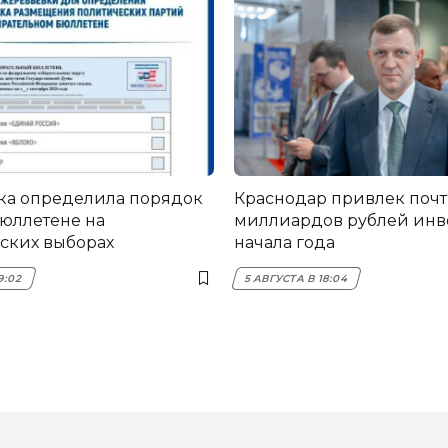
ка определила порядок
Краснодар привлек почт
бюллетене на
миллиардов рублей инв
ских выборах
начала года
9:02
5 АВГУСТА В 18:04