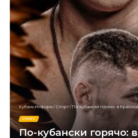
Кубань Информ
/
Спорт
/
По-кубански горячо: в Красно
СПОРТ
По-кубански горячо: 