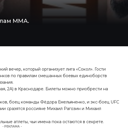
илам ММА.
ий вечер, который организует лига «Сокол». Гости
инков по правилам смешанных боевых единоборств
зания.
ная, 2А) в Краснодаре. Билеты можно приобрести на
ков, боец команды Фёдора Емельяненко, и экс-боец UFC
нии сразятся россияне Михаил Рагозин и Михаил
ьные атлеты, чьи имена пока остаются в секрете.
- РЕКЛАМА -