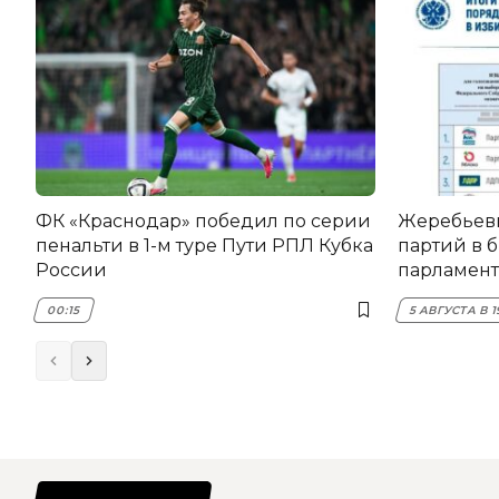
ФК «Краснодар» победил по серии
Жеребьев
пенальти в 1-м туре Пути РПЛ Кубка
партий в 
России
парламент
00:15
5 АВГУСТА В 1