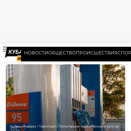
НОВОСТИ
ОБЩЕСТВО
ПРОИСШЕСТВИЯ
СПОР
Кубань Информ
/
Транспорт
/
Популярные марки бензина есть на 39 из 47 работающих АЗС Сочи