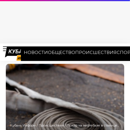
НОВОСТИ
ОБЩЕСТВО
ПРОИСШЕСТВИЯ
СПОР
Кубань Информ
/
Происшествия
/
Пожар на нефтебазе в станице Полтавской тушили четыре дня