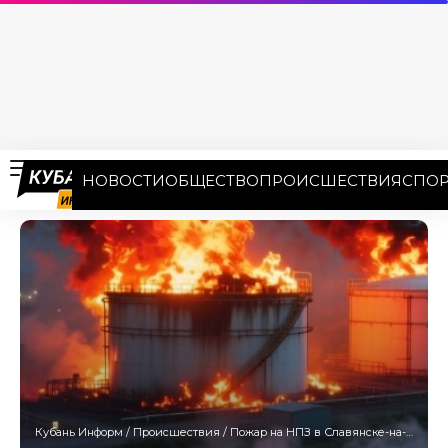
НОВОСТИ
ОБЩЕСТВО
ПРОИСШЕСТВИЯ
СПОР
Кубань Информ
/
Происшествия
/
Пожар на НПЗ в Славянске-на-Кубани охватил 20 тысяч квадратных метров