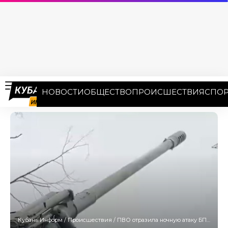
НОВОСТИ
ОБЩЕСТВО
ПРОИСШЕСТВИЯ
СПОР
Кубань Информ
/
Происшествия
/
ПВО отразила ночную атаку БПЛА на Кубань и другие регионы России