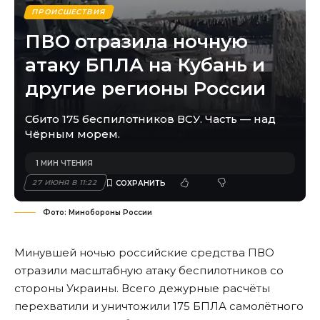
ПРОИСШЕСТВИЯ
ПВО отразила ночную
атаку БПЛА на Кубань и
другие регионы России
Сбито 175 беспилотников ВСУ. Часть — над
Чёрным морем.
1 МИН ЧТЕНИЯ
27 ИЮНЯ В 11:22
Фото: Минобороны России
Минувшей ночью российские средства ПВО
отразили масштабную атаку беспилотников со
стороны Украины. Всего дежурные расчёты
перехватили и уничтожили 175 БПЛА самолётного