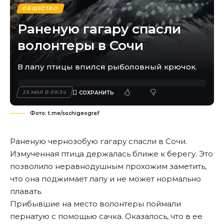
ОБЩЕСТВО
Раненую гагару спасли
волонтеры в Сочи
В лапу птицы впился рыболовный крючок.
25 МАЯ В 09:34
Фото: t.me/sochigeograf
Раненую чернозобую гагару спасли в Сочи.
Измученная птица держалась ближе к берегу. Это
позволило неравнодушным прохожим заметить,
что она поджимает лапу и не может нормально
плавать.
Прибывшие на место волонтеры поймали
пернатую с помощью сачка. Оказалось, что в ее