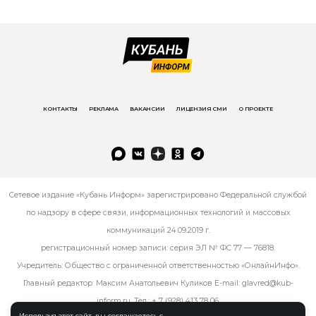
КОНТАКТЫ
РЕКЛАМА
ВАКАНСИИ
ЛИЦЕНЗИЯ СМИ
О ПРОЕКТЕ
Сетевое издание «Кубань Информ» зарегистрировано Федеральной службой
по надзору в сфере связи, информационных технологий и массовых
коммуникаций 24.09.2019 г.
регистрационный номер записи: серия ЭЛ № ФС 77 — 76818.
Учредитель: Общество с ограниченной ответственностью «ОнлайнИнфо».
Главный редактор: Максим Анатольевич Куликов E-mail:
glavred@kub-
inform.ru
. Тел.:
+ 7 (928) 413 78 06
.
Используя этот сайт, вы соглашаетесь с