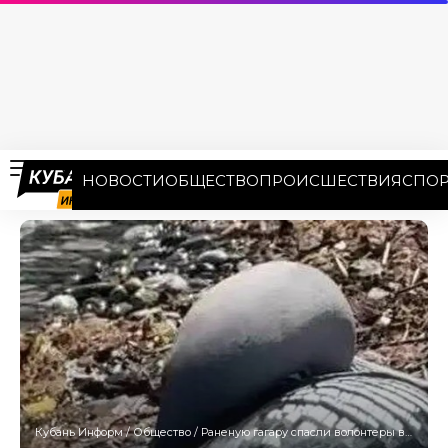
НОВОСТИ
ОБЩЕСТВО
ПРОИСШЕСТВИЯ
СПОР
Кубань Информ
/
Общество
/
Раненую гагару спасли волонтеры в Сочи