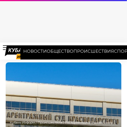
НОВОСТИ
ОБЩЕСТВО
ПРОИСШЕСТВИЯ
СПОР
Кубань Информ
/
Происшествия
/
Росздравнадзор выявил нарушения в клинике Новороссийска после смерти ребёнка