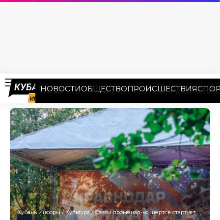
НОВОСТИ
ОБЩЕСТВО
ПРОИСШЕСТВИЯ
СПОР
Кубань Информ
/
Культура
/
Сезон променад-концертов стартует в Краснодаре 30 мая