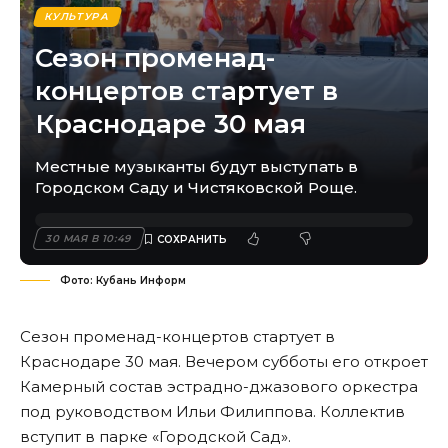
КУЛЬТУРА
Сезон променад-
концертов стартует в
Краснодаре 30 мая
Местные музыканты будут выступать в
Городском Саду и Чистяковской Роще.
30 МАЯ В 10:49
Фото: Кубань Информ
Сезон променад-концертов стартует в
Краснодаре 30 мая. Вечером субботы его откроет
Камерный состав эстрадно-джазового оркестра
под руководством Ильи Филиппова. Коллектив
вступит в парке «Городской Сад».