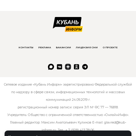
КОНТАКТЫ
РЕКЛАМА
ВАКАНСИИ
ЛИЦЕНЗИЯ СМИ
О ПРОЕКТЕ
Сетевое издание «Кубань Информ» зарегистрировано Федеральной службой
по надзору в сфере связи, информационных технологий и массовых
коммуникаций 24.09.2019 г.
регистрационный номер записи: серия ЭЛ № ФС 77 — 76818.
Учредитель: Общество с ограниченной ответственностью «ОнлайнИнфо».
Главный редактор: Максим Анатольевич Куликов E-mail:
glavred@kub-
inform.ru
. Тел.:
+ 7 (928) 413 78 06
.