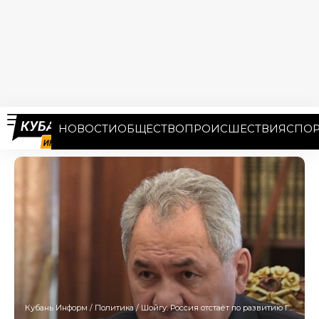
НОВОСТИ
ОБЩЕСТВО
ПРОИСШЕСТВИЯ
СПОР
Кубань Информ
/
Политика
/
Шойгу: Россия отстаёт по развитию ГЭС от Китая и Индии