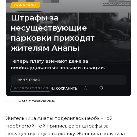
ТРАНСПОРТ
Штрафы за
несуществующие
парковки приходят
жителям Анапы
Теперь плату взимают даже за
необорудованные знаками локации.
1 МИН ЧТЕНИЯ
06.08.2025 В 09:00
Фото: t.me/KRAY2045
Жительница Анапы поделилась необычной
проблемой – ей приписывают штрафы за
несуществующую парковку. Женщина получила