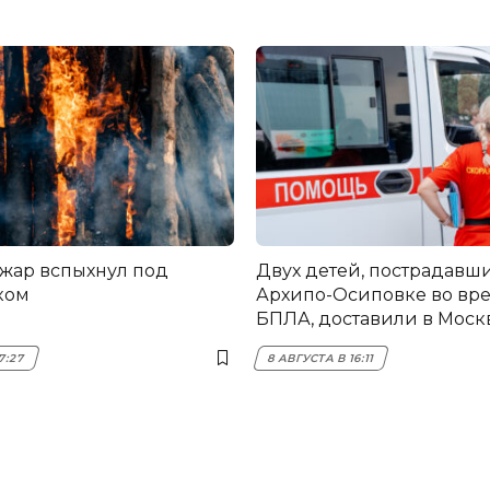
жар вспыхнул под
Двух детей, пострадавши
ком
Архипо-Осиповке во вре
БПЛА, доставили в Моск
7:27
8 АВГУСТА В 16:11