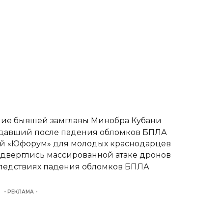
ние бывшей замглавы Минобра Кубани
адавший после падения обломков БПЛА
вый «Юфорум» для молодых краснодарцев
одверглись массированной атаке дронов
следствиях падения обломков БПЛА
- РЕКЛАМА -