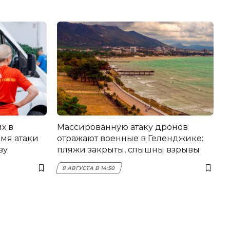
х в
Массированную атаку дронов
мя атаки
отражают военные в Геленджике:
ву
пляжи закрыты, слышны взрывы
8 АВГУСТА В 14:50