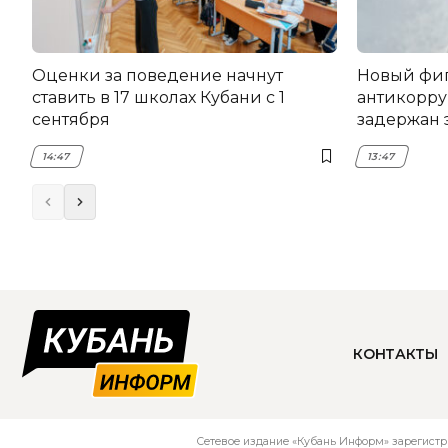
Оценки за поведение начнут
Новый фи
ставить в 17 школах Кубани с 1
антикорру
сентября
задержан 
НЭСК Кры
14:47
13:47
КОНТАКТЫ
Сетевое издание «Кубань Информ» зарегистр