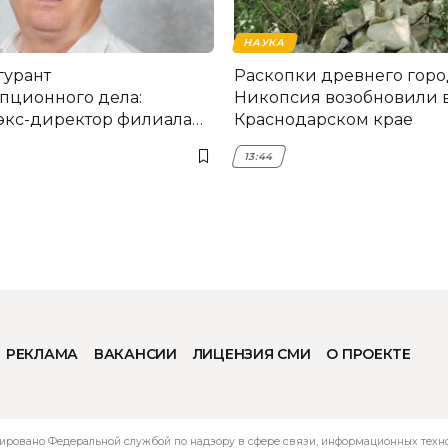
НАУКА
гурант
Раскопки древнего горо
пционного дела:
Никопсия возобновили 
экс-директор филиала
Краснодарском крае
мска
13:44
РЕКЛАМА
ВАКАНСИИ
ЛИЦЕНЗИЯ СМИ
О ПРОЕКТЕ
ировано Федеральной службой по надзору в сфере связи, информационных технол