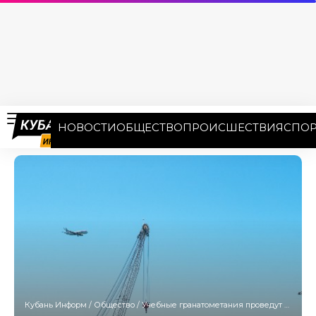
НОВОСТИ
ОБЩЕСТВО
ПРОИСШЕСТВИЯ
СПОР
Кубань Информ
/
Общество
/
Учебные гранатометания проведут военные в порту Сочи 20 мая