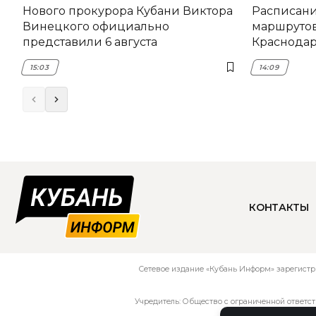
Нового прокурора Кубани Виктора
Расписани
Винецкого официально
маршрутов
представили 6 августа
Краснодаре
15:03
14:09
КОНТАКТЫ
Сетевое издание «Кубань Информ» зарегистр
Учредитель: Общество с ограниченной ответс