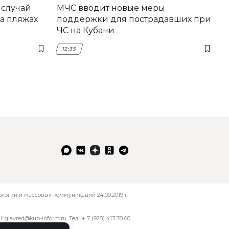
 случай
МЧС вводит новые меры
а пляжах
поддержки для пострадавших при
ЧС на Кубани
12:35
огий и массовых коммуникаций 24.09.2019 г.
l:
glavred@kub-inform.ru
. Тел.:
+ 7 (928) 413 78 06
.