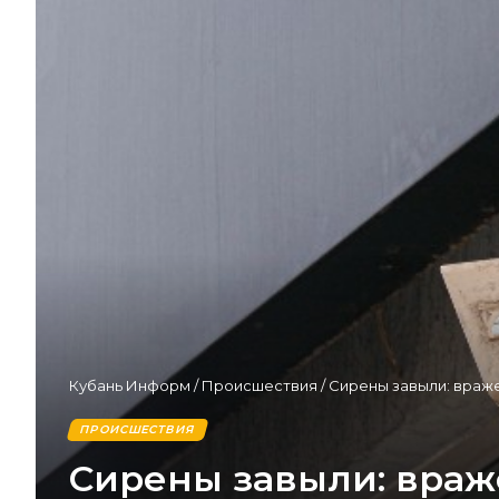
Кубань Информ
/
Происшествия
/
Сирены завыли: враже
ПРОИСШЕСТВИЯ
Сирены завыли: враж