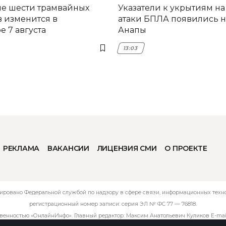
е шести трамвайных
Указатели к укрытиям на
 изменится в
атаки БПЛА появились н
 7 августа
Анапы
13:03
РЕКЛАМА
ВАКАНСИИ
ЛИЦЕНЗИЯ СМИ
О ПРОЕКТЕ
ировано Федеральной службой по надзору в сфере связи, информационных технол
регистрационный номер записи: серия ЭЛ № ФС 77 — 76818.
твенностью «ОнлайнИнфо». Главный редактор: Максим Анатольевич Куликов E-mai