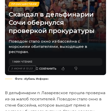
ПРОИСШЕСТВИЯ
Скандал в дельфинарии
Сочи обернулся
проверкой прокуратуры
Поводом стало окно из бассейна с
морскими обитателями, выходящее в
ресторан.
1 МИН ЧТЕНИЯ
3 ИЮНЯ В 13:23
Фото: «Кубань Информ»
В дельфинарии п. Лазаревское прошла проверка
из-за жалоб посетителей. Поводом стало окно в
стене бассейна, которое выходит прямо в