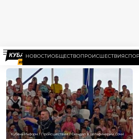
НОВОСТИ
ОБЩЕСТВО
ПРОИСШЕСТВИЯ
СПОР
Кубань Информ
/
Происшествия
/
Скандал в дельфинарии Сочи обернулся проверкой прокуратуры