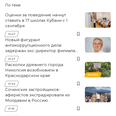
По теме
Оценки за поведение начнут
ставить в 17 школах Кубани с 1
сентября
14:47
Новый фигурант
антикоррупционного дела:
задержан экс-директор филиала
НЭСК Крымска
13:47
Раскопки древнего города
Никопсия возобновили в
Краснодарском крае
НАУКА
13:44
Сочинских застройщиков-
аферистов экстрадировали из
Молдавии в Россию
13:16