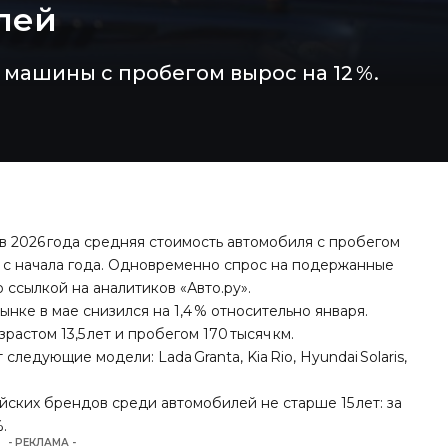
блей
а машины с пробегом вырос на 12 %.
в 2026 года средняя стоимость автомобиля с пробегом
 % с начала года. Одновременно спрос на подержанные
о ссылкой на аналитиков «Авто.ру».
ке в мае снизился на 1,4 % относительно января.
стом 13,5 лет и пробегом 170 тысяч км.
едующие модели: Lada Granta, Kia Rio, Hyundai Solaris,
йских брендов среди автомобилей не старше 15 лет: за
.
- РЕКЛАМА -