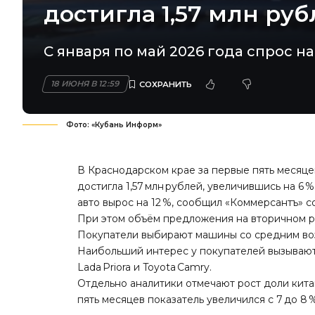
достигла 1,57 млн ру
С января по май 2026 года спрос н
18 ИЮНЯ В 12:59
Фото: «Кубань Информ»
В Краснодарском крае за первые пять месяце
достигла 1,57 млн рублей, увеличившись на 6
авто вырос на 12 %, сообщил «
Коммерсантъ
» с
При этом объём предложения на вторичном рын
Покупатели выбирают машины со средним возра
Наибольший интерес у покупателей вызывают сл
Lada Priora и Toyota Camry.
Отдельно аналитики отмечают рост доли кита
пять месяцев показатель увеличился с 7 до 8 %