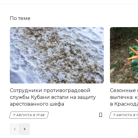
По теме
Сотрудники противоградовой
Сезонные 
службы Кубани встали на защиту
выпечка: 
арестованного шефа
в Краснода
7 АВГУСТА В 17:58
7 АВГУСТА В 1