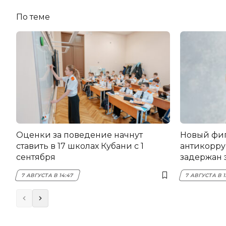
По теме
Оценки за поведение начнут
Новый фи
ставить в 17 школах Кубани с 1
антикорру
сентября
задержан 
НЭСК Кры
7 АВГУСТА В 14:47
7 АВГУСТА В 1