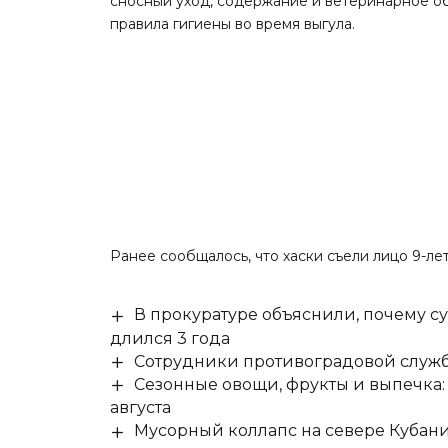
сносный уход, содержание и ветеринарное об
правила гигиены во время выгула.
Ранее сообщалось, что
хаски съели лицо 9-ле
В прокуратуре объяснили, почему су
длился 3 года
Сотрудники противоградовой служб
Сезонные овощи, фрукты и выпечка:
августа
Мусорный коллапс на севере Кубан