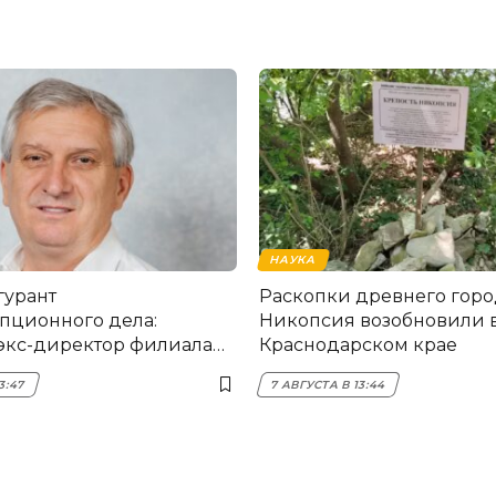
НАУКА
гурант
Раскопки древнего горо
пционного дела:
Никопсия возобновили 
экс-директор филиала
Краснодарском крае
мска
3:47
7 АВГУСТА В 13:44