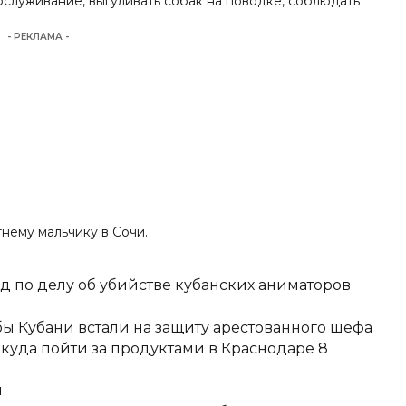
служивание, выгуливать собак на поводке, соблюдать
- РЕКЛАМА -
тнему мальчику в Сочи
.
д по делу об убийстве кубанских аниматоров
ы Кубани встали на защиту арестованного шефа
 куда пойти за продуктами в Краснодаре 8
и