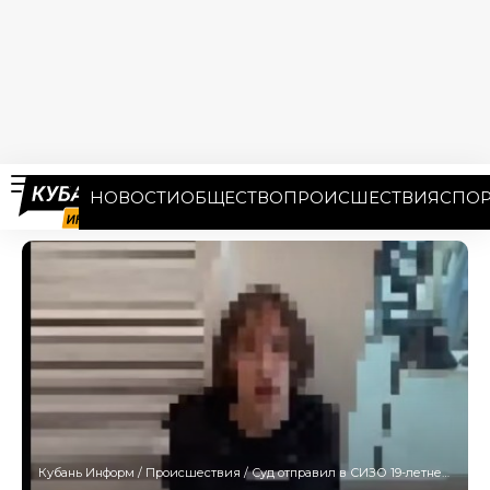
НОВОСТИ
ОБЩЕСТВО
ПРОИСШЕСТВИЯ
СПОР
Кубань Информ
/
Происшествия
/
Суд отправил в СИЗО 19-летнего убийцу, устроившего резню в ТЦ Краснодара