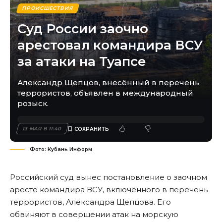
ПРОИСШЕСТВИЯ
Суд России заочно
арестовал командира ВСУ
за атаки на Туапсе
Александр Щепцов, внесённый в перечень
террористов, объявлен в международный
розыск.
13 МАЯ В 11:40
Фото: Кубань Информ
Российский суд вынес постановление о заочном
аресте командира ВСУ, включённого в перечень
террористов, Александра Щепцова. Его
обвиняют в совершении атак на морскую