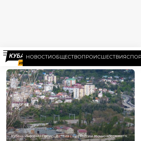
НОВОСТИ
ОБЩЕСТВО
ПРОИСШЕСТВИЯ
СПОР
Кубань Информ
/
Происшествия
/
Суд России заочно арестовал командира ВСУ за атаки на Туапсе