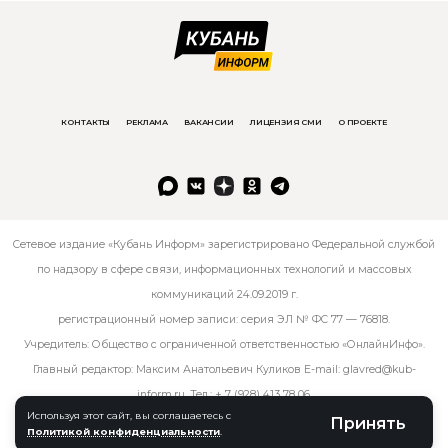
КОНТАКТЫ
РЕКЛАМА
ВАКАНСИИ
ЛИЦЕНЗИЯ СМИ
О ПРОЕКТЕ
Сетевое издание «Кубань Информ» зарегистрировано Федеральной службой
по надзору в сфере связи, информационных технологий и массовых
коммуникаций 24.09.2019 г.
регистрационный номер записи: серия ЭЛ № ФС 77 — 76818.
Учредитель: Общество с ограниченной ответственностью «ОнлайнИнфо».
Главный редактор: Максим Анатольевич Куликов E-mail:
glavred@kub-
inform.ru
. Тел.:
+ 7 (928) 413 78 06
.
Используя этот сайт, вы соглашаетесь с
Принять
Политикой конфиденциальности
.
© kub-inform 2026