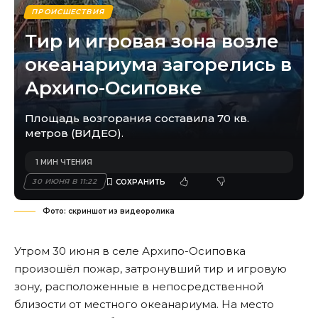
ПРОИСШЕСТВИЯ
Тир и игровая зона возле
океанариума загорелись в
Архипо-Осиповке
Площадь возгорания составила 70 кв.
метров (ВИДЕО).
1 МИН ЧТЕНИЯ
30 ИЮНЯ В 11:22
Фото: скриншот из видеоролика
Утром 30 июня в селе Архипо-Осиповка
произошёл пожар, затронувший тир и игровую
зону, расположенные в непосредственной
близости от местного океанариума. На место