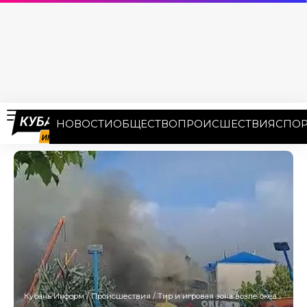
НОВОСТИ
ОБЩЕСТВО
ПРОИСШЕСТВИЯ
СПОР
Кубань Информ
/
Происшествия
/
Тир и игровая зона возле океанариума загорелись в Архипо-Осиповке